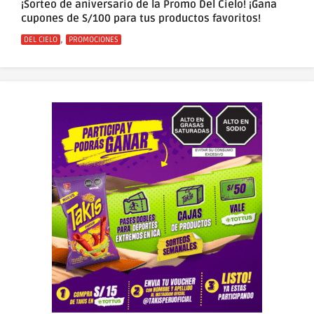
¡Sorteo de aniversario de la Promo Del Cielo! ¡Gana
cupones de S/100 para tus productos favoritos!
Categorías
,
DEL CIELO
PROMOCIONES