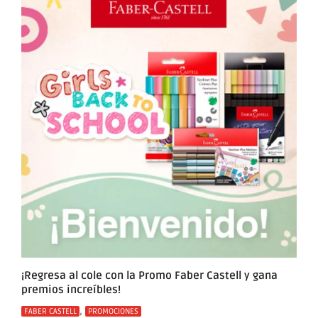
¡Regresa al cole con la Promo Faber Castell y gana
premios increíbles!
Categorías
,
FABER CASTELL
PROMOCIONES