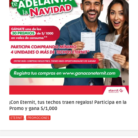
¡Con Eternit, tus techos traen regalos! Participa en la
Promo y gana S/1,000
Categorías
,
ETERNIT
PROMOCIONES