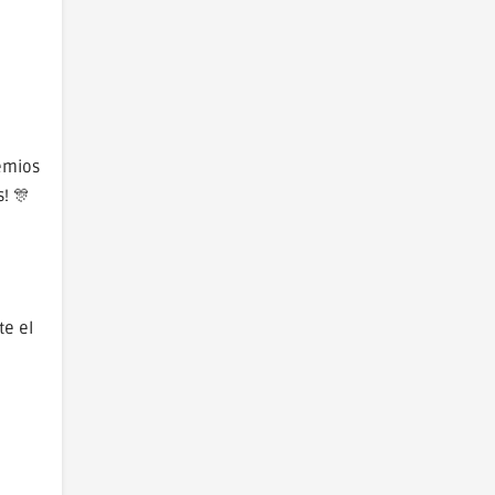
remios
! 🎊
e el