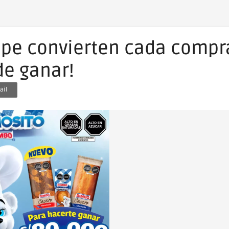
ape convierten cada compr
de ganar!
ail