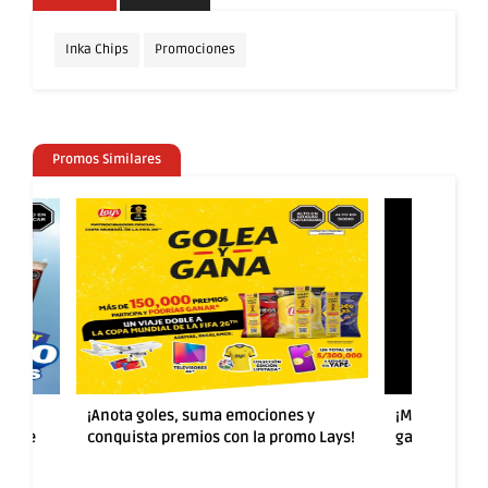
Inka Chips
Promociones
Promos Similares
rten
¡Anota goles, suma emociones y
¡Más sabor y
ad de
conquista premios con la promo Lays!
ganar con la