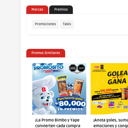
Marcas
Premios
Promociones
Takis
Promos Similares
imbo y Yape
¡Anota goles, suma
¡Más sabor y más
cada compra
emociones y conquista
oportunidades de 