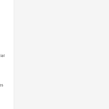
ial
es