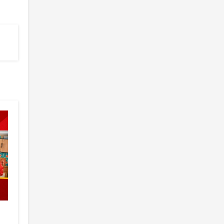
¡Lúcete con la Promo Don
¡Gana un iPhone, PS5 o
Vittorio y gana hasta
una TV con la Promo