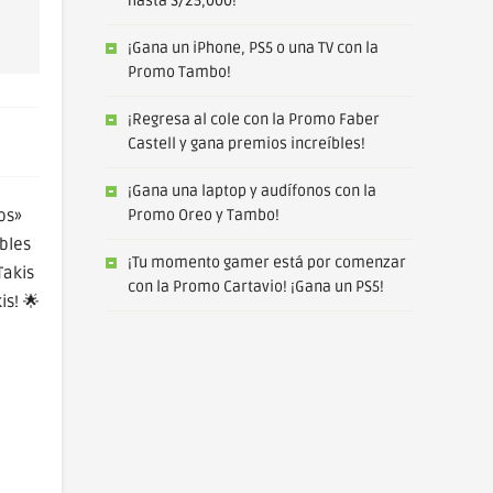
hasta S/25,000!
¡Gana un iPhone, PS5 o una TV con la
Promo Tambo!
¡Regresa al cole con la Promo Faber
Castell y gana premios increíbles!
¡Gana una laptop y audífonos con la
os»
Promo Oreo y Tambo!
bles
¡Tu momento gamer está por comenzar
Takis
con la Promo Cartavio! ¡Gana un PS5!
is! 🌟