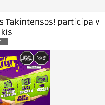
as Takintensos! participa y
kis
ail