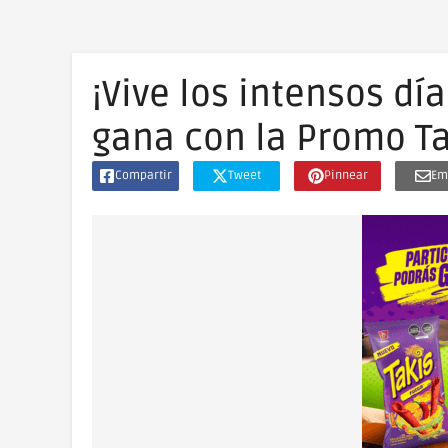
¡Vive los intensos dí
gana con la Promo Ta
Compartir
Tweet
Pinnear
Em