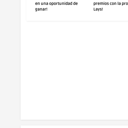
tunidad de
premios con la promo
con la Promo Inka 
Lays!