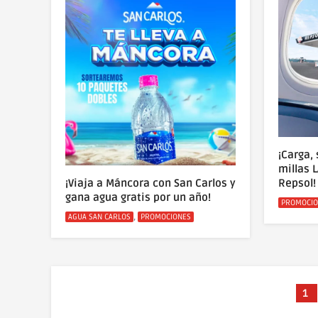
¡Carga,
millas 
¡Viaja a Máncora con San Carlos y
Repsol!
gana agua gratis por un año!
Categoría
PROMOCIO
Categorías
,
AGUA SAN CARLOS
PROMOCIONES
Pá
1