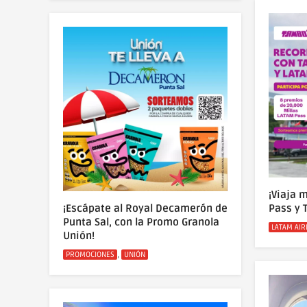
¡Viaja 
¡Escápate al Royal Decamerón de
Pass y 
Punta Sal, con la Promo Granola
Categoría
LATAM AIR
Unión!
Categorías
,
PROMOCIONES
UNIÓN