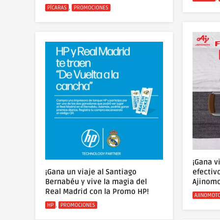
Categorías
,
PÍCARAS
PROMOCIONES
¡Gana v
¡Gana un viaje al Santiago
efectiv
Bernabéu y vive la magia del
Ajinomo
Real Madrid con la Promo HP!
Categoría
AJINOMOT
Categorías
,
HP
PROMOCIONES