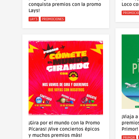
conquista premios con la promo
Loco co
Lays!
Categoría
PROMOCIO
Categorías
,
LAY´S
PROMOCIONES
¡Viaja 
¡Gira por el mundo con la Promo
premios
Pícaras! ¡Vive conciertos épicos
Primor!
y muchos premios más!
Categoría
,
PRIMOR