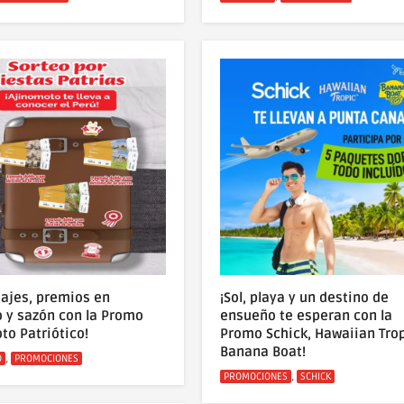
iajes, premios en
¡Sol, playa y un destino de
o y sazón con la Promo
ensueño te esperan con la
to Patriótico!
Promo Schick, Hawaiian Trop
Banana Boat!
s
,
O
PROMOCIONES
Categorías
,
PROMOCIONES
SCHICK