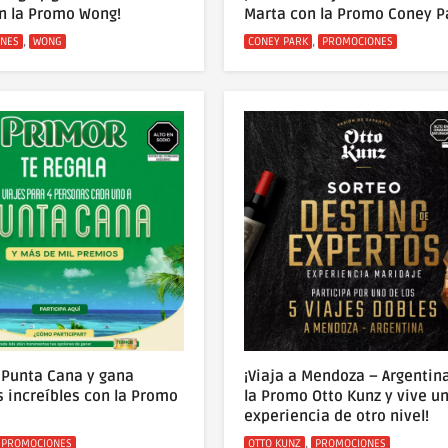
n la Promo Wong!
Marta con la Promo Coney P
s
Categorías
,
,
NES
WONG
CONEY PARK
PROMOCIONES
a Punta Cana y gana
¡Viaja a Mendoza – Argentin
 increíbles con la Promo
la Promo Otto Kunz y vive u
experiencia de otro nivel!
s
Categorías
,
PROMOCIONES
OTTO KUNZ
PROMOCIONES