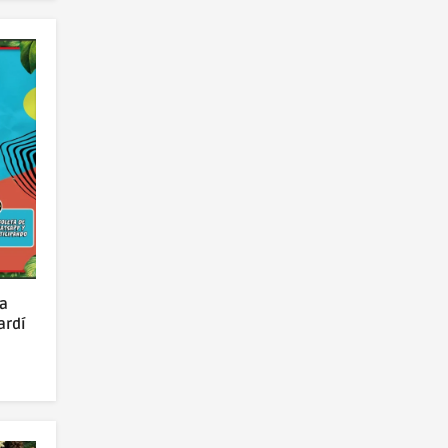
za
ardí