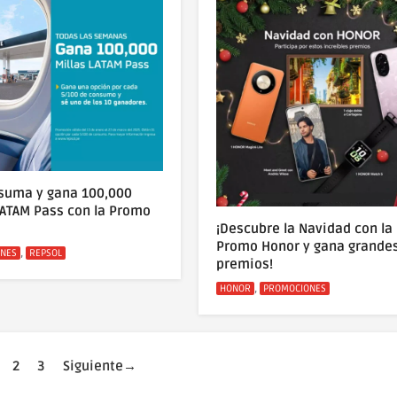
 suma y gana 100,000
LATAM Pass con la Promo
¡Descubre la Navidad con la
Promo Honor y gana grande
s
,
NES
REPSOL
premios!
Categorías
,
HONOR
PROMOCIONES
gina
Página
Página
2
3
Siguiente
→