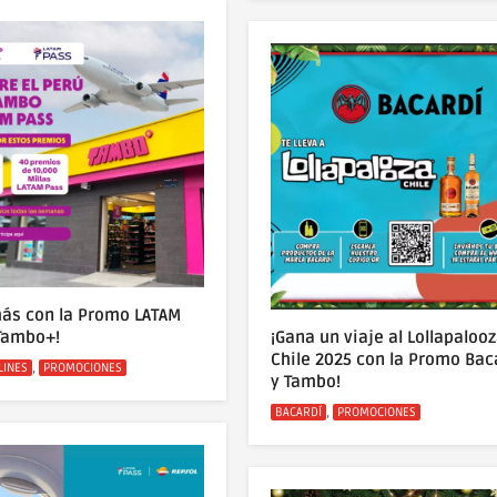
más con la Promo LATAM
Tambo+!
¡Gana un viaje al Lollapaloo
Chile 2025 con la Promo Bac
s
,
LINES
PROMOCIONES
y Tambo!
Categorías
,
BACARDÍ
PROMOCIONES