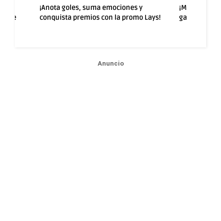
rten
¡Anota goles, suma emociones y
¡Más sabor y
ad de
conquista premios con la promo Lays!
ganar con la
Anuncio