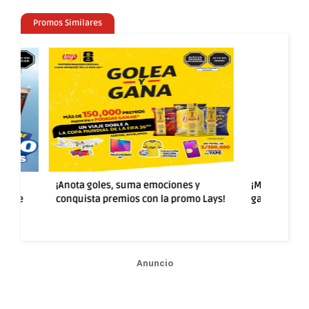
Promos Similares
rten
¡Anota goles, suma emociones y
¡Más sabor y
ad de
conquista premios con la promo Lays!
ganar con la
Anuncio