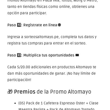
molido Altomayo en Plaza Vea, Tottus, Wong o Metro,
tanto en tiendas físicas como online, obtienes una
opción para participar.
Paso 2️⃣:
Regístrate en línea 🌐
Ingresa a sorteosaltomayo.pe, completa tus datos y
registra tus compras para entrar en el sorteo.
Paso 3️⃣:
Multiplica tus oportunidades 🎟️
Cada S/20.00 adicionales en productos Altomayo te
dan más oportunidades de ganar. ¡No hay límite de
participación!
🎁
Premios
de la Promo Altomayo
(05) Pack de 1 Cafetera Espresso Oster + Clase
Maestra Barista + Pack de Altomayo Tostado