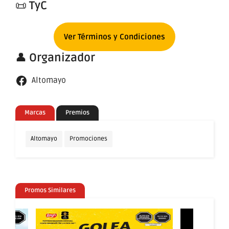
📜
TyC
Ver Términos y Condiciones
👤
Organizador
Altomayo
Marcas
Premios
Altomayo
Promociones
Promos Similares