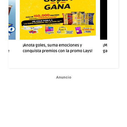
rten
¡Anota goles, suma emociones y
¡Más sabor y
ad de
conquista premios con la promo Lays!
ganar con la
Anuncio