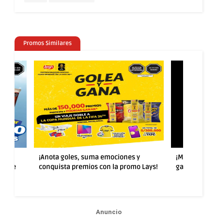
Promos Similares
rten
¡Anota goles, suma emociones y
¡Más sabor y
ad de
conquista premios con la promo Lays!
ganar con la
Anuncio