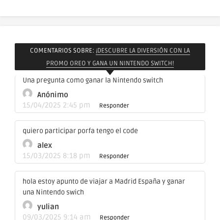
COMENTARIOS SOBRE:
¡DESCUBRE LA DIVERSIÓN CON LA
PROMO OREO Y GANA UN NINTENDO SWITCH!
Una pregunta como ganar la Nintendo switch
Anónimo
15/04/2025 2:45 pm
Responder
quiero participar porfa tengo el code
alex
15/03/2025 8:18 pm
Responder
hola estoy apunto de viajar a Madrid España y ganar
una Nintendo swich
yulian
09/03/2025 9:14 am
Responder