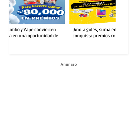
rten
¡Anota goles, suma emociones y
¡Más sabor y
ad de
conquista premios con la promo Lays!
ganar con la
Anuncio