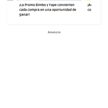
 convierten
¡Anota goles, suma emociones y
¡Más 
ortunidad de
conquista premios con la promo Lays!
ganar
Anuncio