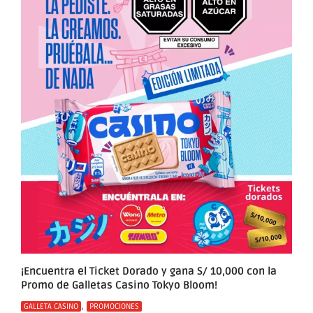
¡Encuentra el Ticket Dorado y gana S/ 10,000 con la
Promo de Galletas Casino Tokyo Bloom!
Categorías
,
GALLETA CASINO
PROMOCIONES