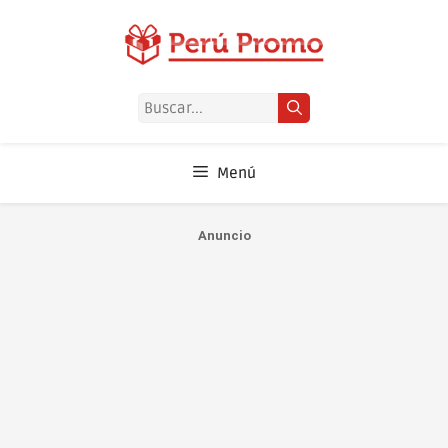
Saltar
al
contenido
Buscar:
Menú
Anuncio